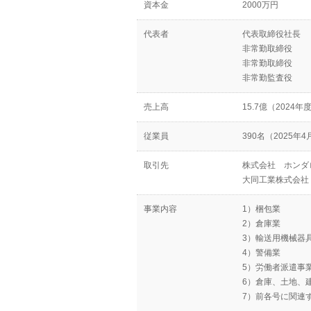
資本金
2000万円
代表者
代表取締役社長
非常勤取締役
非常勤取締役
非常勤監査役
せはこちら。 お気軽にご相談・お問い合わせください。
売上高
15.7億（2024年
従業員
390名（2025年
取引先
株式会社 ホンダ
大同工業株式会社
事業内容
1）梱包業
2）倉庫業
3）輸送用機械器
4）警備業
5）労働者派遣事
6）倉庫、土地、
7）前各号に関連