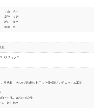
丸山 浩一
星野 友希
坂口 隆文
神津 岳
度）
4月度）
ロジスティクス
具、農機具、その他原動機を利用した機械器具の組み立て加工業
業
建物その他の施設の賃貸業
する一切の業務