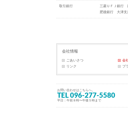
取引銀行
三菱ＵＦＪ銀行 
肥後銀行 大津支
会社情報
ごあいさつ
会
リンク
プ
お問い合わせはこちらへ。
TEL 096-277-5580
平日：午前８時〜午後５時まで
TOP